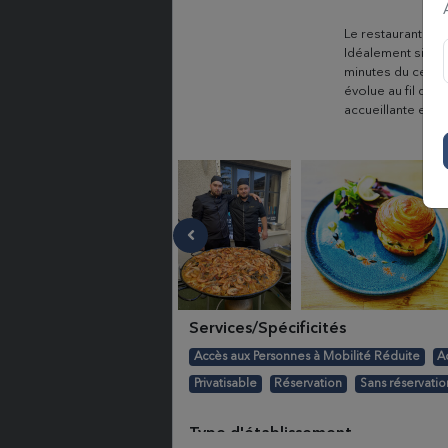
Le restaurant le
Idéalement situé 
minutes du centre
évolue au fil des
accueillante et à
Services/Spécificités
Accès aux Personnes à Mobilité Réduite
A
Privatisable
Réservation
Sans réservatio
Type d'établissement