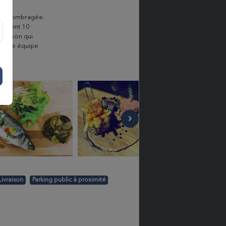
asse ombragée.
eulement 10
 maison qui
in, une équipe
Livraison
Parking public à proximité