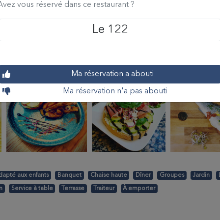
Avez vous réservé dans ce restaurant ?
 122 Ormes saura vous séduire avec son décor moderne et sa grande terr
Aucun établissement ne correspond à votre recherche
dans le centre ville de Ormes, proche du Pôle 45, de la ville d'Ingré et à s
Le 122
 d'Orleans, le restaurant le 122 vous propose une carte avec des plats fait
 saisons, une formule du midi et des soirées à thème pour vous divertir. Enf
 votre écoute tout au long de votre repas.
Ma réservation a abouti
Ma réservation n'a pas abouti
dapté aux enfants
Banquet
Chaise haute
Dîner
Groupes
Jardin
n
Service à table
Terrasse
Traiteur
À emporter