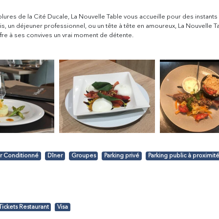
lures de la Cité Ducale, La Nouvelle Table vous accueille pour des instant
Aucun établissement ne correspond à votre recherche
is, un déjeuner professionnel, ou un tête à tête en amoureux, La Nouvelle T
fre à ses convives un vrai moment de détente.
ir Conditionné
Dîner
Groupes
Parking privé
Parking public à proximit
Tickets Restaurant
Visa