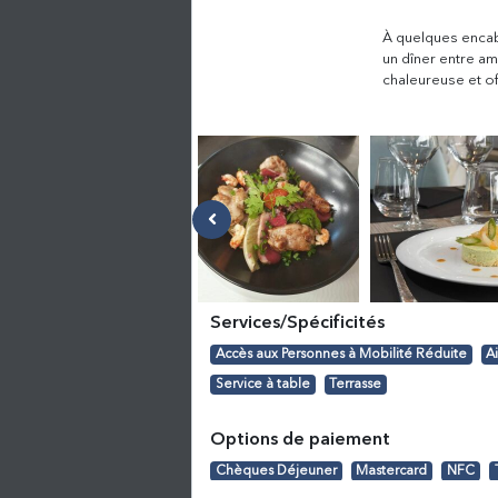
À quelques encab
un dîner entre am
chaleureuse et of
Services/Spécificités
Accès aux Personnes à Mobilité Réduite
A
Service à table
Terrasse
Options de paiement
Chèques Déjeuner
Mastercard
NFC