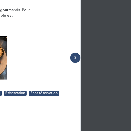
s gourmands. Pour
able est
é
Réservation
Sans réservation