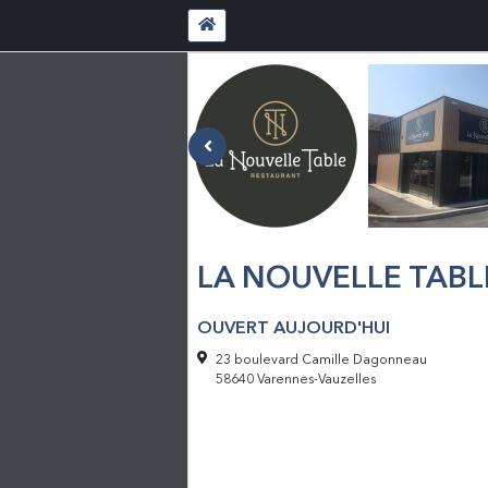
LA NOUVELLE TABL
OUVERT AUJOURD'HUI
23 boulevard Camille Dagonneau
58640 Varennes-Vauzelles